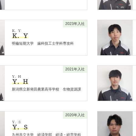
2023年入社
Ｋ．Ｙ
Ｋ．Ｙ
明倫短期大学 歯科技工士学科専攻科
2021年入社
Ｙ．Ｈ
Ｙ．Ｈ
新潟県立新発田農業高等学校 生物資源課
2020年入社
Ｙ．Ｓ
Ｙ．Ｓ
九州共立大学 経済学部 経済・経営学科