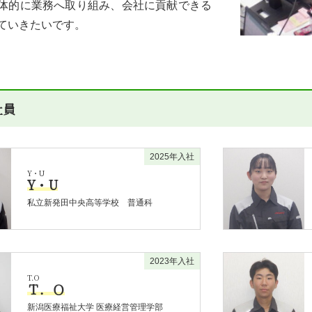
体的に業務へ取り組み、会社に貢献できる
ていきたいです。
社員
2025年入社
Y・U
Y・U
私立新発田中央高等学校 普通科
2023年入社
T.O
Ｔ．Ｏ
新潟医療福祉大学 医療経営管理学部